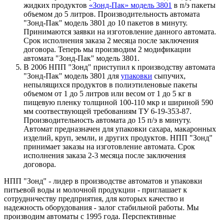
жидких продуктов
«Зонд-Пак» модель 3801
в п/э пакеты
объемом до 5 литров. Производительность автомата
"Зонд-Пак" модель 3801 до 10 пакетов в минуту.
Принимаются заявки на изготовление данного автомата.
Срок исполнения заказа 2 месяца после заключения
договора. Теперь мы производим 2 модификации
автомата "Зонд-Пак" модель 3801.
В 2006 НПП "Зонд" приступил к производству автомата
"Зонд-Пак" модель 3801 для
упаковки
сыпучих,
непылящихся продуктов в полиэтиленовые пакеты
объемом от 1 до 5 литров или весом от 1 до 5 кг в
пищевую пленку толщиной 100-110 мкр и шириной 590
мм соотвествующей требованиям ТУ 6-19-353-87.
Производительность автомата до 15 п/э в минуту.
Автомат предназначен для упаковки сахара, макаронных
изделий, круп, земли, и других продуктов. НПП "Зонд"
принимает заказы на изготовление автомата. Срок
исполнения заказа 2-3 месяца после заключения
договора.
НПП "Зонд" - лидер в производстве автоматов и упаковки
питьевой воды и молочной продукции - приглашает к
сотрудничеству предприятия, для которых качество и
надежность оборудования - залог стабильной работы. Мы
производим автоматы с 1995 года. Перспективные