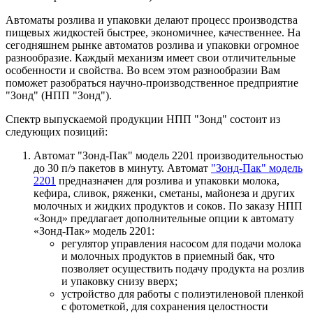
Автоматы розлива и упаковки делают процесс производства
пищевых жидкостей быстрее, экономичнее, качественнее. На
сегодняшнем рынке автоматов розлива и упаковки огромное
разнообразие. Каждый механизм имеет свои отличительные
особенности и свойства. Во всем этом разнообразии Вам
поможет разобраться научно-производственное предприятие
"Зонд" (НПП "Зонд").
Спектр выпускаемой продукции НПП "Зонд" состоит из
следующих позиций:
Автомат "Зонд-Пак" модель 2201 производительностью
до 30 п/э пакетов в минуту. Автомат
"Зонд-Пак" модель
2201
предназначен для розлива и упаковки молока,
кефира, сливок, ряженки, сметаны, майонеза и других
молочных и жидких продуктов и соков. По заказу НПП
«Зонд» предлагает дополнительные опции к автомату
«Зонд-Пак» модель 2201:
регулятор управления насосом для подачи молока
и молочных продуктов в приемный бак, что
позволяет осуществить подачу продукта на розлив
и упаковку снизу вверх;
устройство для работы с полиэтиленовой пленкой
с фотометкой, для сохранения целостности