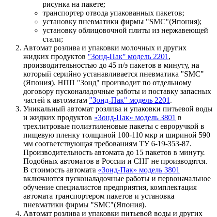
рисунка на пакете;
транспортер отвода упакованных пакетов;
установку пневматики фирмы "SMC"(Япония);
установку облицовочной плиты из нержавеющей
стали;
Автомат розлива и упаковки молочных и других
жидких продуктов
"Зонд-Пак" модель 2201
,
производительностью до 45 п/э пакетов в минуту, на
который серийно устанавливается пневматика "SMC"
(Япония). НПП "Зонд" производит по отдельному
договору пусконаладочные работы и поставку запасных
частей к автоматам
"Зонд-Пак" модель 2201
.
Уникальный автомат розлива и упаковки питьевой воды
и жидких продуктов
«Зонд-Пак» модель 3801
в
трехлитровые полиэтиленовые пакеты с евроручкой в
пищевую пленку толщиной 100-110 мкр и шириной 590
мм соответствующая требованиям ТУ 6-19-353-87.
Производительность автомата до 15 пакетов в минуту.
Подобных автоматов в России и СНГ не производятся.
В стоимость автомата
«Зонд-Пак» модель 3801
включаются пусконаладочные работы и первоначальное
обучение специалистов предприятия, комплектация
автомата транспортером пакетов и установка
пневматики фирмы "SMC"(Япония).
Автомат розлива и упаковки питьевой воды и других