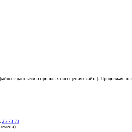
(файлы с данными о прошлых посещениях сайта). Продолжая поль
,
25-73-73
времени)