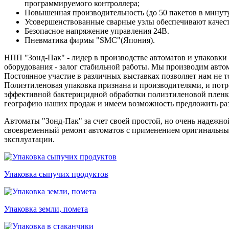
программируемого контроллера;
Повышенная производительность (до 50 пакетов в минуту
Усовершенствованные сварные узлы обеспечивают качест
Безопасное напряжение управления 24В.
Пневматика фирмы "SMC"(Япония).
НПП "Зонд-Пак" - лидер в производстве автоматов и упаковки
оборудования - залог стабильной работы. Мы производим автом
Постоянное участие в различных выставках позволяет нам не т
Полиэтиленовая упаковка признана и производителями, и потре
эффективной бактерицидной обработки полиэтиленовой пленки 
географию наших продаж и имеем возможность предложить раз
Автоматы "Зонд-Пак" за счет своей простой, но очень надежн
своевременный ремонт автоматов с применением оригинальных 
эксплуатации.
Упаковка сыпучих продуктов
Упаковка земли, помета