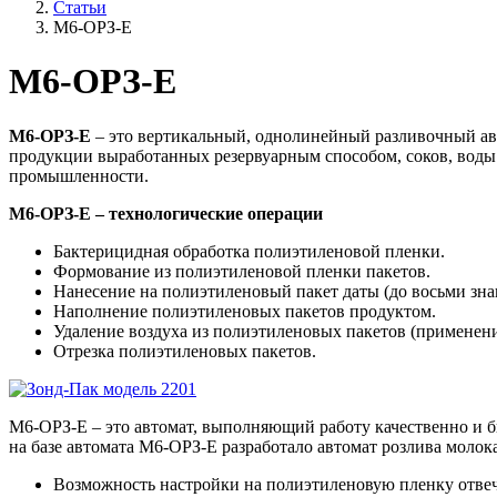
Статьи
М6-ОРЗ-Е
М6-ОРЗ-Е
М6-ОРЗ-Е
– это вертикальный, однолинейный разливочный авт
продукции выработанных резервуарным способом, соков, воды
промышленности.
М6-ОРЗ-Е – технологические операции
Бактерицидная обработка полиэтиленовой пленки.
Формование из полиэтиленовой пленки пакетов.
Нанесение на полиэтиленовый пакет даты (до восьми зна
Наполнение полиэтиленовых пакетов продуктом.
Удаление воздуха из полиэтиленовых пакетов (применени
Отрезка полиэтиленовых пакетов.
М6-ОРЗ-Е – это автомат, выполняющий работу качественно и 
на базе автомата М6-ОРЗ-Е разработало автомат розлива молок
Возможность настройки на полиэтиленовую пленку отвеча