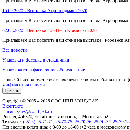
Приглашаем Вас посетить наш стенд на выставке Агропродмаш- 
15.09.2020 -
Выставка Агропродмаш- 2020
Приглашаем Вас посетить наш стенд на выставке Агропродмаш- 
02.03.2020 -
Выставка FoodTech Krasnodar 2020
Приглашаем Вас посетить наш стенд на выставке «FoodTech Kras
Все новости
Упаковка и фасовка в стаканчики
Упаковочное и фасовочное оборудование
Наш сайт использует cookies, включая сервисы веб-аналитики 
конфиденциальности
.
Принять
Copyright © 2005 – 2026 ООО НПП ЗОНД-ПАК
Вконтакте
E-mail: sales@zond-pak.ru
Россия, 456320, Челябинская область, г. Миасс, а/я 525
Тел/Факс:
(3513) 25-71-71
,
25-70-75
,
25-70-76
,
25-70-77
,
25-70-78
Понедельник-пятница: с 8-00 до 18-00 (+2 часа к московскому 