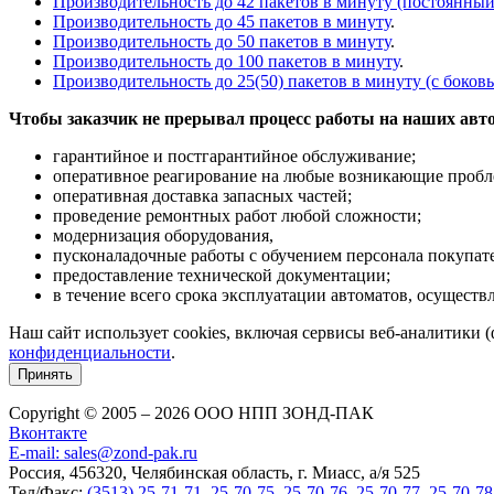
Производительность до 42 пакетов в минуту (постоянный
Производительность до 45 пакетов в минуту
.
Производительность до 50 пакетов в минуту
.
Производительность до 100 пакетов в минуту
.
Производительность до 25(50) пакетов в минуту (с боков
Чтобы заказчик не прерывал процесс работы на наших авто
гарантийное и постгарантийное обслуживание;
оперативное реагирование на любые возникающие пробл
оперативная доставка запасных частей;
проведение ремонтных работ любой сложности;
модернизация оборудования,
пусконаладочные работы с обучением персонала покупате
предоставление технической документации;
в течение всего срока эксплуатации автоматов, осущест
Наш сайт использует cookies, включая сервисы веб-аналитики 
конфиденциальности
.
Принять
Copyright © 2005 – 2026 ООО НПП ЗОНД-ПАК
Вконтакте
E-mail: sales@zond-pak.ru
Россия, 456320, Челябинская область, г. Миасс, а/я 525
Тел/Факс:
(3513) 25-71-71
,
25-70-75
,
25-70-76
,
25-70-77
,
25-70-78