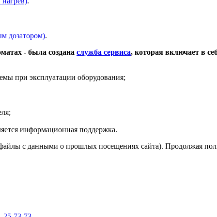
 нагрев)
.
ым дозатором)
.
матах - была создана
служба сервиса
, которая включает в се
емы при эксплуатации оборудования;
ля;
вляется информационная поддержка.
(файлы с данными о прошлых посещениях сайта). Продолжая поль
,
25-73-73